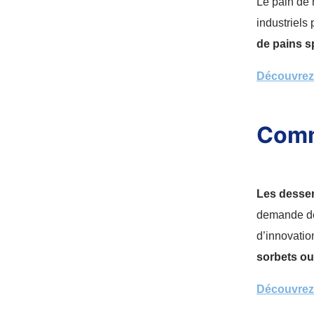
Le pain de 
industriels
de pains s
Découvrez l
Comme
Les desser
demande de
d’innovatio
sorbets ou
Découvrez l