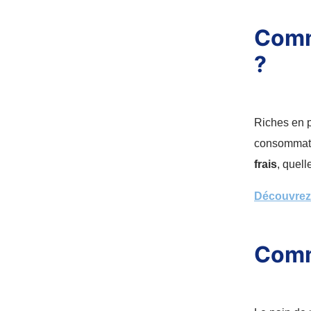
Comme
?
Riches en p
consommate
frais
, quell
Découvrez l
Comme