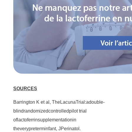
SOURCES
Barrington K et al, The
Lacuna
Trial:
a
double-
blind
randomized
controlled
pilot trial
of
lactoferrin
supplementation
in
the
very
preterm
infant, J
Perinatol
.