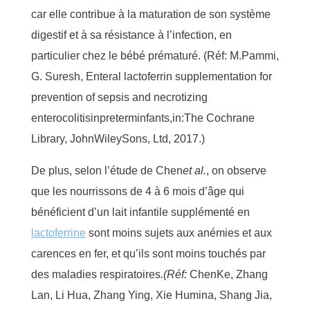
car elle contribue à la maturation de son système
digestif et à sa résistance à l’infection, en
particulier
chez le
bébé
prématuré.
(
Réf:
M.
Pammi
,
G. Suresh,
Enteral
lactoferrin
supplementation
for
prevention
of sepsis and
necrotizing
enterocolitis
in
preterm
infants,
in:
The Cochrane
Library, John
Wiley
Sons, Ltd, 2017.)
De plus, selon l’étude
de
Chen
et al
.
, on observe
que les
nou
rrissons de 4 à 6 mois d’âge
qui
bénéficient d’un
lait infantile supplémenté
en
lactoferrine
sont
moins sujets aux anémies et aux
carences en fer,
et qu’ils sont moins touchés par
des maladies respiratoires
.
(
Réf:
Chen
Ke
, Zhang
Lan, Li Hua, Zhang Ying, Xie
Humina
, Shang Jia,