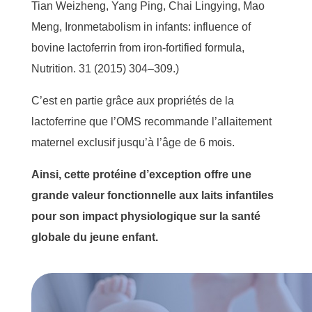
Tian
Weizheng
, Yang Ping, Chai
Lingying
, Mao
Meng,
Iron
metabolism
in
infants:
influence of
bovine
lactoferrin
from
iron-fortified
formula,
Nutrition. 31 (2015) 304–309
.)
C’est en partie grâce aux propriétés de la
lactoferrine que l’OMS recommande l’allaitement
maternel exclusif jusqu’à l’âge de 6 mois.
Ainsi, cette protéine d’exception offre une
grande valeur fonctionnelle aux laits infantiles
pour son impact physiologique sur la santé
globale du jeune enfant.