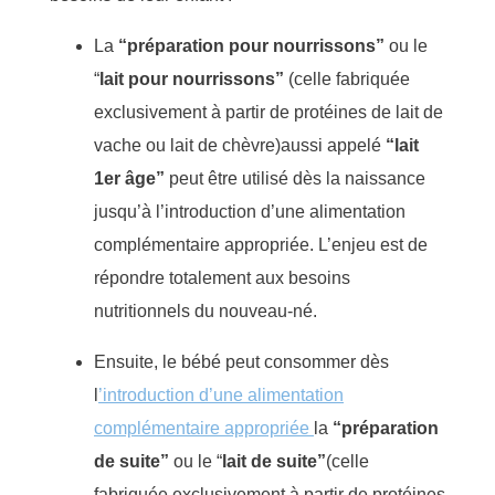
L
a
“préparation pour nourrissons”
ou
le
“
lait
pour nourris
s
ons
”
(
celle
fabriquée
exclusivement à partir de protéines de lait de
vache ou lait d
e
chèvre)
aussi appelé
“
lait
1er âge
”
peut être utilisé
dès
la naissance
jusqu’à
l’introduction d’une alimentation
complémentaire appropriée.
L’enjeu est de
r
épondre
t
otalement
aux
besoins
nutritionnels du nouveau-né.
Ensuite,
le bébé peut consommer
dès
l
’introduction d’une alimentation
complémentaire appropriée
l
a
“préparation
de suite
”
ou
le
“
lait
de
s
uite
”
(celle
fabriquée exclusivement à partir de protéines