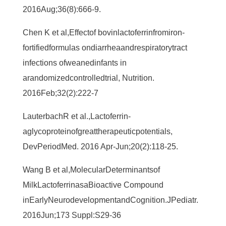
2016
Aug;
36(8):666-9.
Chen K et al,
Effect
of bovin
lactoferrin
from
iron-
fortified
formulas on
diarrhea
and
respiratory
tract
infections of
weaned
infants in
a
randomized
controlled
trial, Nutrition.
2016
Feb;
32(2):222-7
Lauterbach
R et al.,
Lactoferrin
-
a
glycoprotein
of
great
therapeutic
potentials
,
Dev
Period
Med. 2016 Apr-
Jun;
20(2):118-25.
Wang B et al,
Molecular
Determinants
of
Milk
Lactoferrin
as
a
Bioactive Compound
in
Early
Neurodevelopment
and
Cognition.J
Pediatr
.
2016
Jun;
173 Suppl:S29-36