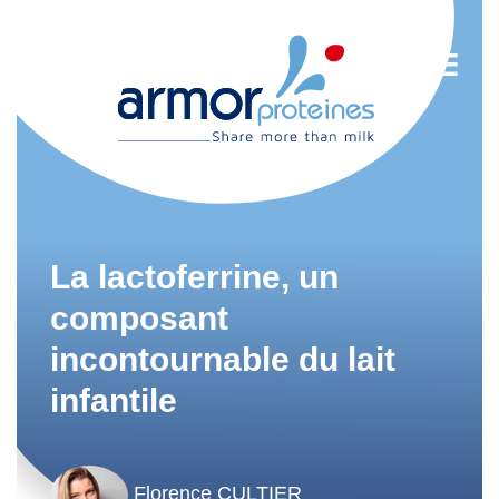
Nutrition
Agroalimentaire
La lactoferrine, un
Tendances
composant
incontournable du lait
Actualités
infantile
Newsletter
EN
Florence CULTIER