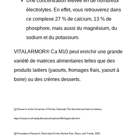
Une concentration élevée en de nombreux
électrolytes. En effet, vous retrouverez dans
ce complexe 27 % de calcium, 13 % de
phosphore, mais aussi du magnésium, du
sodium et du potassium.
VITALARMOR® Ca M10 peut enrichir une grande
variété de matrices alimentaires telles que des
produits laitiers (yaourts, fromages frais, yaourt à
boire) ou des crèmes desserts.
[1]
Research at the University of Florida, Gatorade The idea that launched an Industry,
https://research.ufl.edu/publications/explore/v08n1/gatorade.html
[2]
Precedence Research, Electrolyte Drinks Market Size, Share, and Trends, 2023,