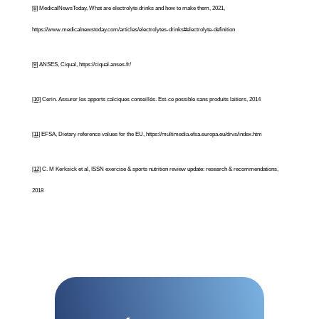
[8]
MedicalNewsToday, What are electrolyte drinks and how to make them, 2021,
https://www.medicalnewstoday.com/articles/electrolytes-drinks#electrolyte-definition
[9]
ANSES, Ciqual, https://ciqual.anses.fr/
[10]
Cerin. Assurer les apports calciques conseillés. Est-ce possible sans produits laitiers, 2014
[11]
EFSA, Dietary reference values for the EU, https://multimedia.efsa.europa.eu/drvs/index.htm
[12]
C. M Kerksick et al, ISSN exercise & sports nutrition review update: research & recommendations,
2018