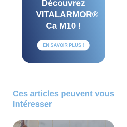
Découvrez
VITALARMOR®
Ca M10 !
EN SAVOIR PLUS !
Ces articles peuvent vous
intéresser