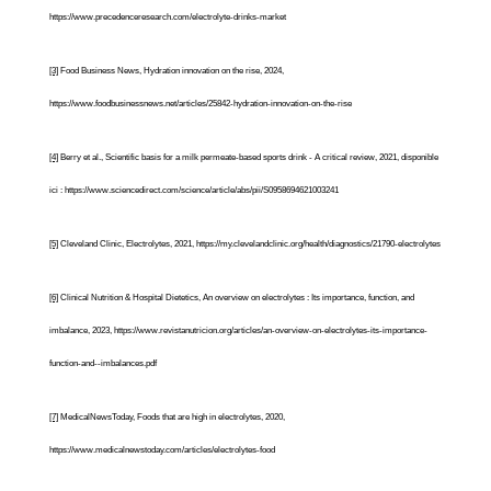
https://www.precedenceresearch.com/electrolyte-drinks-market
[3]
Food Business News, Hydration innovation on the rise, 2024,
https://www.foodbusinessnews.net/articles/25842-hydration-innovation-on-the-rise
[4]
Berry et al., Scientific basis for a milk permeate-based sports drink - A critical review, 2021, disponible
ici : https://www.sciencedirect.com/science/article/abs/pii/S0958694621003241
[5]
Cleveland Clinic, Electrolytes, 2021, https://my.clevelandclinic.org/health/diagnostics/21790-electrolytes
[6]
Clinical Nutrition & Hospital Dietetics, An overview on electrolytes : Its importance, function, and
imbalance, 2023, https://www.revistanutricion.org/articles/an-overview-on-electrolytes-its-importance-
function-and--imbalances.pdf
[7]
MedicalNewsToday, Foods that are high in electrolytes, 2020,
https://www.medicalnewstoday.com/articles/electrolytes-food