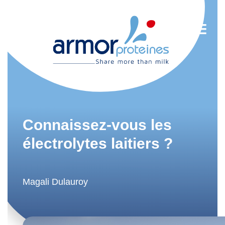
Nutrition
Agroalimentaire
Connaissez-vous les
Tendances
électrolytes laitiers ?
Actualités
Newsletter
Magali Dulauroy
EN