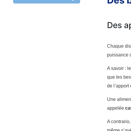
Des b
Des a
Chaque disc
puissance o
A savoir : l
que les beso
de l’apport
Une aliment
appelée
ca
A contrario
même s’avér