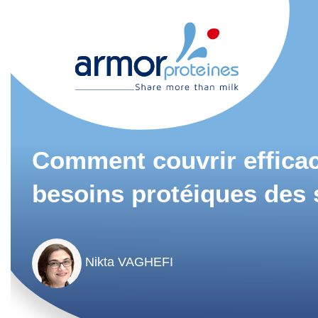
Comment couvrir effica
besoins protéiques des 
Nikta VAGHEFI