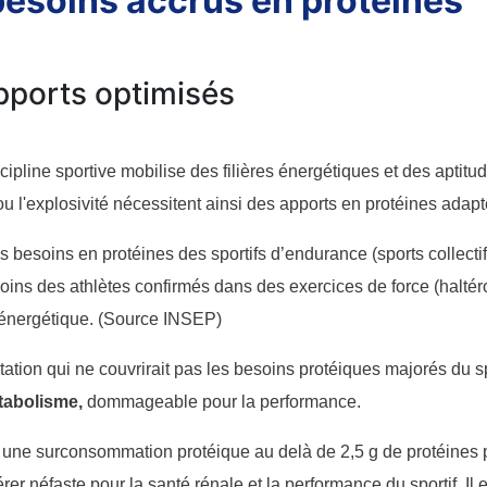
esoins accrus en protéines
pports optimisés
ipline sportive mobilise des filières énergétiques et des aptitude
u l'explosivité nécessitent ainsi des apports en protéines adap
es besoins en protéines des sportifs d’endurance (sports collectif, 
ins des athlètes confirmés dans des exercices de force (haltérophi
 énergétique. (Source INSEP)
ation qui ne couvrirait pas les besoins protéiques majorés du s
tabolisme,
dommageable pour la performance.
, une surconsommation protéique au delà de 2,5 g de protéines par
er néfaste pour la santé rénale et la performance du sportif. I