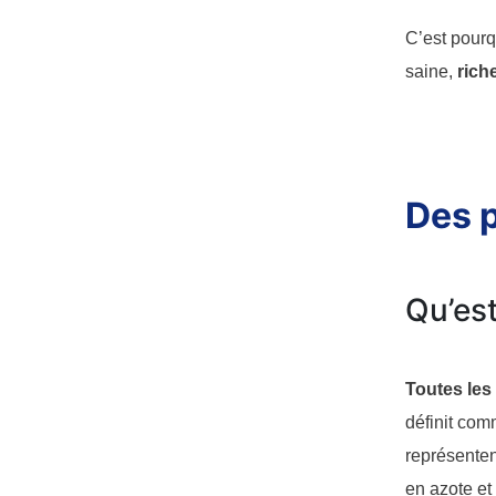
C’est pourq
saine,
rich
Des p
Qu’est
Toutes les
définit comm
représenten
en azote et