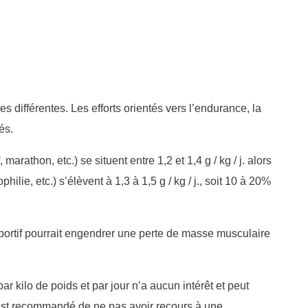
s différentes. Les efforts orientés vers l’endurance, la
tés.
marathon, etc.) se situent entre 1,2 et 1,4 g / kg / j. alors
lie, etc.) s’élèvent à 1,3 à 1,5 g / kg / j., soit 10 à 20%
portif pourrait engendrer une perte de masse musculaire
 kilo de poids et par jour n’a aucun intérêt et peut
l est recommandé de ne pas avoir recours à une