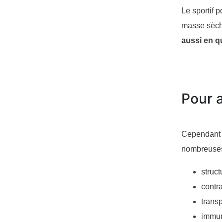
Le sportif 
masse sèch
aussi en qu
Pour 
Cependant l
nombreuses 
struct
contra
transp
immun