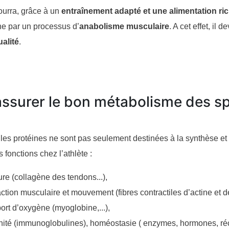
pourra, grâce à un
entraînement adapté et une alimentation ri
e par un processus d’
anabolisme musculaire
. A cet effet, i
alité
.
assurer le bon métabolisme des sp
es protéines ne sont pas seulement destinées à la synthèse et 
fonctions chez l’athlète :
ure (collagène des tendons...),
ction musculaire et mouvement (fibres contractiles d’actine et d
ort d’oxygène (myoglobine,...),
ité (immunoglobulines), homéostasie ( enzymes, hormones, réce