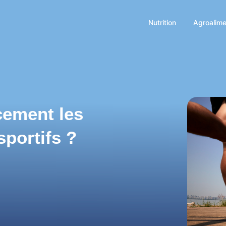
Nutrition
Agroalime
cement les
sportifs ?