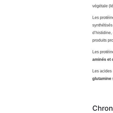
végétale (l
Les protéin
synthétisés
d’histidine
produits pro
Les protéi
aminés et 
Les acides 
glutamine
s
Chrono